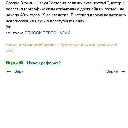
Создал 3-томный труд "История великих путешествий", который
посвятил географическим открытиям с древнейших времён до
начала 40-х годов 19-го столетия. Выступал против возможного
использования науки в преступных целях.
[br]
см. также
СПИСОК ПЕРСОНАЛИЙ
Морской биографический словарь. – Луганск: изд-во «Шико»
.
Ткаченко А.Ф.
.
2008
.
Игры ⚽
Нужен реферат?
Верн
Верне