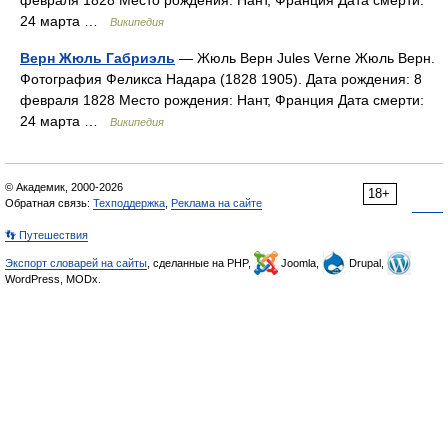
февраля 1828 Место рождения: Нант, Франция Дата смерти:
24 марта …
Википедия
Верн Жюль Габриэль
— Жюль Верн Jules Verne Жюль Верн.
Фотография Феликса Надара (1828 1905). Дата рождения: 8
февраля 1828 Место рождения: Нант, Франция Дата смерти:
24 марта …
Википедия
© Академик, 2000-2026
18+
Обратная связь:
Техподдержка
,
Реклама на сайте
👣 Путешествия
Экспорт словарей на сайты
, сделанные на PHP,
Joomla,
Drupal,
WordPress, MODx.